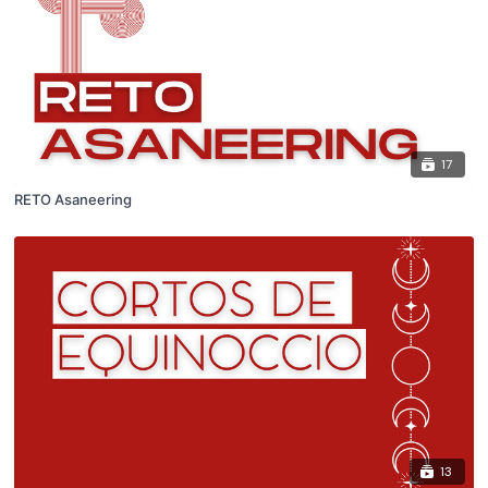
17
RETO Asaneering
13