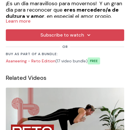
¡Es un día maravilloso para movernos! Y un gran
día para reconocer que
eres mercedero/a de
dulzura y amor
, en especial el amor propio.
Learn more
Redefinir cómo te presentas antes ti, es un
Subscribe to watch
acto de amor propio
. Estar aquí, moviéndote a
diario por 9 días es un acto de amor para ti.
OR
BUY AS PART OF A BUNDLE:
Asaneering - Reto Edition
(17 video bundle)
Free
La sesión de hoy pide que nos movamos, sin
embargo, necesitamos reconocer y recordar
Related Videos
que mientras más dulzura amorosa integremos
a nuestra práctica, más se filtrara hasta llegar a
nuestras relaciones y al mundo.
Esencialmente, por más amor que nos damos a
nosotros mismos al movernos, más amor
podremos sentir y compartir.