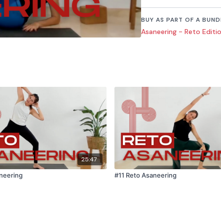
Set your life on fir
BUY AS PART OF A BUND
Asaneering - Reto Editi
25:47
neering
#11 Reto Asaneering