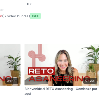
OR
e, seek those who fan your flames. - RUMI
LE:
on
(17 video bundle)
Free
24:44
04:20
Bienvenidx al RETO Asaneering - Comienza por
aquí