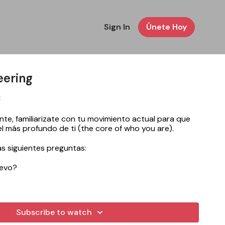
Sign In
Únete Hoy
eering
z
e, familiarizate con tu movimiento actual para que
el más profundo de ti (the core of who you are).
as siguientes preguntas:
evo?
estos, mi animacion?
.
Recuerda esto es “ven como estas” (come as you
Subscribe to watch
a y entra a tu cuerpo, vamos a movernos!