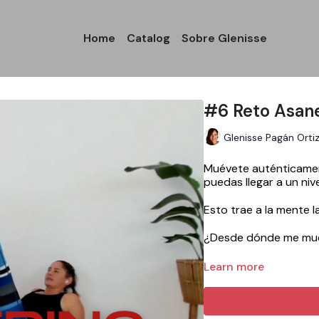
Home
Catalog
Sobre Glenisse
#6 Reto Asan
Glenisse Pagán Orti
Muévete auténticament
puedas llegar a un niv
Esto trae a la mente l
¿Desde dónde me mu
¿De dónde salen mis g
Learn more
¡Explora en el mat hoy
are). Sal de tu cabez