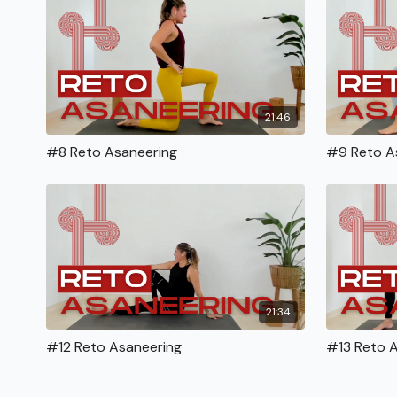
21:46
#8 Reto Asaneering
#9 Reto A
21:34
#12 Reto Asaneering
#13 Reto 