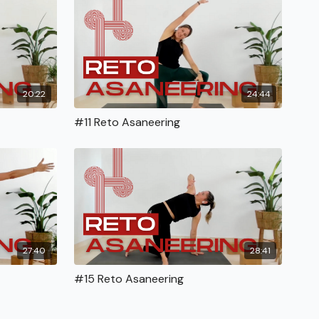
20:22
24:44
#11 Reto Asaneering
27:40
28:41
#15 Reto Asaneering