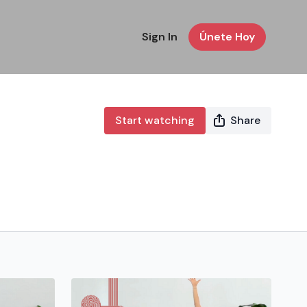
Sign In
Únete Hoy
Start watching
Share