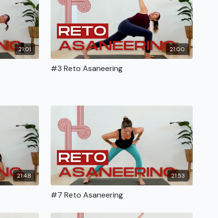
21:01
21:00
#3 Reto Asaneering
21:48
21:53
#7 Reto Asaneering