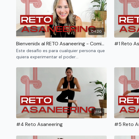
04:20
Bienvenidx al RETO Asaneering - Comienza por aquí
#1 Reto As
Este desafío es para cualquier persona que
quiera experimentar el poder
transformador del movimiento a traves de
una práctica de yoga.
21:14
#4 Reto Asaneering
#5 Reto A