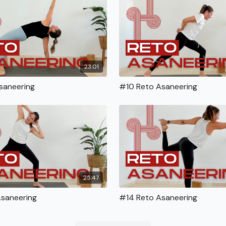
23:01
saneering
#10 Reto Asaneering
25:47
Asaneering
#14 Reto Asaneering